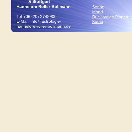
          & Stuttgart
Hannelore Roller-Bollmann
Sonne
Mond
Tel. (06220) 2748900 
Rückläufige Planeten
E-Mail: 
info@astrologie-
Kurse
hannelore-roller-bollmann.de