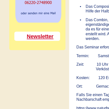
•
Das Composit
Hilfe der Ha
•
Das Combin, 
eigenständig
da es für ein
erstellt wird
Newsletter
werden.
Das Seminar erford
Termin:         Sam
Zeit:             10
                    Ve
Kosten:         120 
Ort:              G
Falls Sie einen Ta
Nachbarschaft empf
https://www.naturf