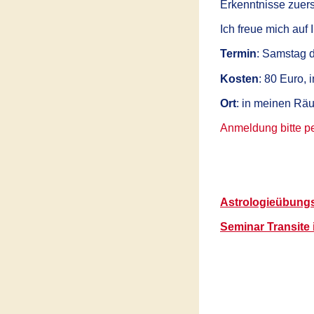
Erkenntnisse zuer
Ich freue mich auf
Termin
: Samstag 
Kosten
: 80 Euro, 
Ort
: in meinen Rä
Anmeldung bitte pe
Astrologieübungs
Seminar Transite 