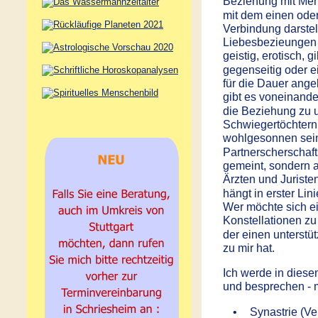
Beziehung mit Men
mit dem einen ode
Verbindung darstel
Liebesbezieungen is
geistig, erotisch, 
gegenseitig oder e
für die Dauer ange
gibt es voneinande
die Beziehung zu 
Schwiegertöchtern
wohlgesonnen sein.
Partnerscherschaft
gemeint, sondern 
Ärzten und Juriste
hängt in erster Li
Wer möchte sich e
Konstellationen zu
der einen unterstü
zu mir hat.
Ich werde in diese
und besprechen - m
•
Synastrie (Ve