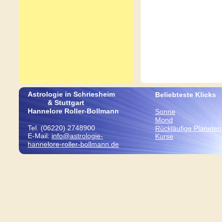
Astrologie in Schriesheim 
Beliebteste Klicks
          & Stuttgart
Hannelore Roller-Bollmann
Sonne
Mond
Tel. (06220) 2748900 
Rückläufige Planeten
E-Mail: 
info@astrologie-
Kurse
hannelore-roller-bollmann.de