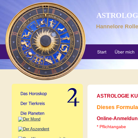
ASTROLOGI
Hannelore Roll
ASTROLOGIE K
Dieses Formular 
Online-Anmeldu
* Pflichtangabe