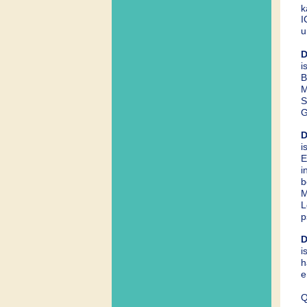
k
I
u
D
i
B
M
S
G
D
i
E
i
b
M
L
p
D
i
h
e
Q