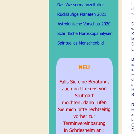
L
d
s
D
w
K
l
D
L
D
i
i
E
d
s
H
S
D
i
e
k
G
D