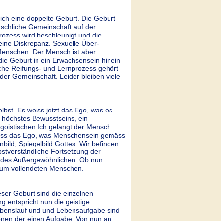
ntlich eine doppelte Geburt. Die Geburt 
enschliche Gemeinschaft auf der 
prozess wird beschleunigt und die 
eine Diskrepanz. Sexuelle Über-
 Menschen. Der Mensch ist aber 
die Geburt in ein Erwachsensein hinein 
che Reifungs- und Lernprozess gehört 
n der Gemeinschaft. Leider bleiben viele 
lbst. Es weiss jetzt das Ego, was es 
ahl höchstes Bewusstseins, ein 
goistischen Ich gelangt der Mensch 
weiss das Ego, was Menschensein gemäss 
ild, Spiegelbild Gottes. Wir befinden 
bstverständliche Fortsetzung der 
n des Außergewöhnlichen. Ob nun 
 zum vollendeten Menschen.  
eser Geburt sind die einzelnen 
 entspricht nun die geistige 
ebenslauf und und Lebensaufgabe sind 
enen der einen Aufgabe. Von nun an 