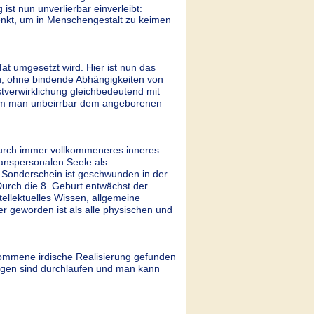
st nun unverlierbar einverleibt: 
kt, um in Menschengestalt zu keimen 
Tat umgesetzt wird. Hier ist nun das 
en, ohne bindende Abhängigkeiten von 
verwirklichung gleichbedeutend mit 
em man unbeirrbar dem angeborenen 
e durch immer vollkommeneres inneres 
ranspersonalen Seele als 
r Sonderschein ist geschwunden in der 
Durch die 8. Geburt entwächst der 
tellektuelles Wissen, allgemeine 
r geworden ist als alle physischen und 
lkommene irdische Realisierung gefunden 
ungen sind durchlaufen und man kann 