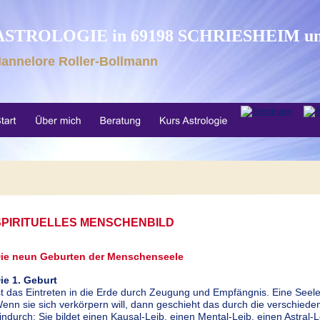
ASTROLOGIE in 69198 SCHRIESHEIM u
annelore Roller-Bollmann
SPIRITUELLES MENSCHENBILD
ie neun Geburten der Menschenseele
ie 1. Geburt 
st das Eintreten in die Erde durch Zeugung und Empfängnis. Eine Seele i
enn sie sich verkörpern will, dann geschieht das durch die verschieden
indurch: Sie bildet einen Kausal-Leib, einen Mental-Leib, einen Astral-