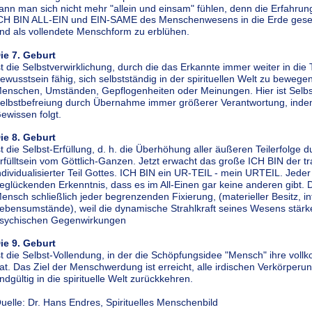
ann man sich nicht mehr "allein und einsam" fühlen, denn die Erfahrung i
CH BIN ALL-EIN und EIN-SAME des Menschenwesens in die Erde gesen
nd als vollendete Menschform zu erblühen.
ie 7. Geburt 
st die Selbstverwirklichung, durch die das Erkannte immer weiter in die 
ewusstsein fähig, sich selbstständig in der spirituellen Welt zu beweg
enschen, Umständen, Gepflogenheiten oder Meinungen. Hier ist Selbst
elbstbefreiung durch Übernahme immer größerer Verantwortung, ind
ewissen folgt.
ie 8. Geburt 
st die Selbst-Erfüllung, d. h. die Überhöhung aller äußeren Teilerfolg
rfülltsein vom Göttlich-Ganzen. Jetzt erwacht das große ICH BIN der t
ndividualisierter Teil Gottes. ICH BIN ein UR-TEIL - mein URTEIL. Jede
eglückenden Erkenntnis, dass es im All-Einen gar keine anderen gibt. 
ensch schließlich jeder begrenzenden Fixierung, (materieller Besitz, in
ebensumstände), weil die dynamische Strahlkraft seines Wesens stärke
sychischen Gegenwirkungen 
ie 9. Geburt 
st die Selbst-Vollendung, in der die Schöpfungsidee "Mensch" ihre vol
at. Das Ziel der Menschwerdung ist erreicht, alle irdischen Verkörper
ndgültig in die spirituelle Welt zurückkehren. 
uelle: Dr. Hans Endres, Spirituelles Menschenbild  