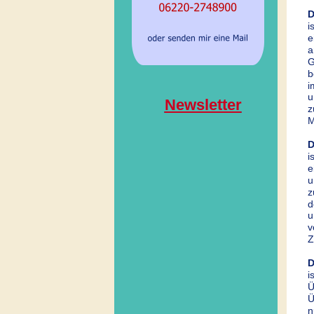
D
i
e
a
G
b
i
u
Newsletter
z
M
D
i
e
u
z
d
u
v
Z
D
i
Ü
Ü
n