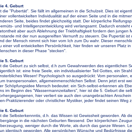
ie 4. Geburt 
st die "Pubertät". Sie fällt im allgemeinen in die Schulzeit. Dies ist eige
iner vollentwickelten Individualität auf der einen Seite und in die mitm
nderen Seite, beides findet gleichzeitig statt. Der körperliche Reifungs
emüts- und Intelligenzentwicklung wird verlangsamt. Dadurch ensteht 
etontheit aber auch Ablehnung der Triebhaftigkeit fordern den jungen
mstande mit der nun ausgereiften Vernunft zu steuern. Die Pupertät ist 
nd der Mensch nimmt sich hier vom Ich zum Du wahr. Dieser menschli
u einer voll entwickelten Persönlichkeit, hier finden wir unseren Platz i
enschen in dieser Phase "stecken".
ie 5. Geburt 
st die Geburt zu sich selbst, d.h zum Gewahrwerden des eigentlichen Se
igentlich ist: eine freie Seele, ein individualisierter Teil Gottes, ein Str
nsterbliches Wesen! Psychologisch so ausgedrückt: Vom personalen, e
um transpersonalen, allgemeinmenschlichen Selbst. Denn jetzt erst 
er Schöpfungsidee Mensch bedeutet: ein Sich-selbst-erkennen als Ebenb
ns im Beginn des "Wassermannzeitalters", hier ist die 5. Geburt die sel
orhergegangenen, hier verliert sie auch den unangebrachten Anschei
en-Praktizierender oder christlicher Mystiker, jeder findet seinen Weg
ie 6. Geburt 
st die Selbsterkennntis, d.h. das Wissen ist Gewissheit geworden. Ab di
bergänge in die nächsten Geburten fliessend. Der körperlichen Zeugung
berzeugung, weniger durch die Worte, als durch das ganze Wesen. L
un identisch geworden. Alle persönlichen Wünsche und Bedürfnisse di