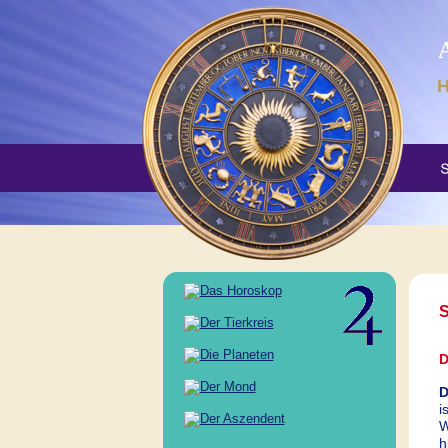
H
D
D
i
W
h