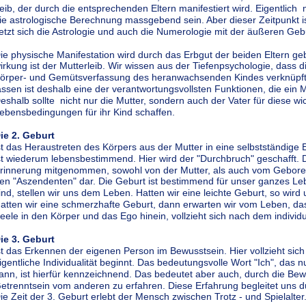
eib, der durch die entsprechenden Eltern manifestiert wird. Eigentlic
ie astrologische Berechnung massgebend sein. Aber dieser Zeitpunkt i
etzt sich die Astrologie und auch die Numerologie mit der äußeren Geb
ie physische Manifestation wird durch das Erbgut der beiden Eltern ge
irkung ist der Mutterleib. Wir wissen aus der Tiefenpsychologie, dass 
örper- und Gemütsverfassung des heranwachsenden Kindes verknüpft i
assen ist deshalb eine der verantwortungsvollsten Funktionen, die ei
eshalb sollte  nicht nur die Mutter, sondern auch der Vater für diese w
ebensbedingungen für ihr Kind schaffen.
ie 2. Geburt 
st das Heraustreten des Körpers aus der Mutter in eine selbstständige 
st wiederum lebensbestimmend. Hier wird der "Durchbruch" geschafft. D
rinnerung mitgenommen, sowohl von der Mutter, als auch vom Geborene
en "Aszendenten" dar. Die Geburt ist bestimmend für unser ganzes Leb
ind, stellen wir uns dem Leben. Hatten wir eine leichte Geburt, so wird
atten wir eine schmerzhafte Geburt, dann erwarten wir vom Leben, dass
eele in den Körper und das Ego hinein, vollzieht sich nach dem individu
ie 3. Geburt 
st das Erkennen der eigenen Person im Bewusstsein. Hier vollzieht sich
igentliche Individualität beginnt. Das bedeutungsvolle Wort "Ich", das 
ann, ist hierfür kennzeichnend. Das bedeutet aber auch, durch die Be
etrenntsein vom anderen zu erfahren. Diese Erfahrung begleitet uns 
ie Zeit der 3. Geburt erlebt der Mensch zwischen Trotz - und Spielalter