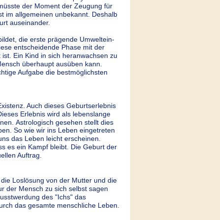
h  müsste der Moment der Zeugung für 
st im allgemeinen unbekannt. Deshalb 
urt auseinander.
bildet, die erste prägende Umweltein-
diese entscheidende Phase mit der 
st. Ein Kind in sich heranwachsen zu 
n Mensch überhaupt ausüben kann. 
ichtige Aufgabe die bestmöglichsten 
Existenz. Auch dieses Geburtserlebnis 
ieses Erlebnis wird als lebenslange 
n. Astrologisch gesehen stellt dies 
en. So wie wir ins Leben eingetreten 
 uns das Leben leicht erscheinen. 
 es ein Kampf bleibt. Die Geburt der 
ellen Auftrag.
 die Loslösung von der Mutter und die 
nur der Mensch zu sich selbst sagen 
wusstwerdung des "Ichs" das 
durch das gesamte menschliche Leben. 
.